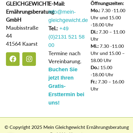
GLEICHGEWICHT
E-Mail:
Öffnungszeiten:
Mo.:
7.30 -11.00
Ernährungsberatung
info@mein-
Uhr und 15.00
GmbH
gleichgewicht.de
-18.00 Uhr
Maubisstraße
Tel.:
+49
Di.:
7.30 – 11.00
44
(0)2131 521 58
Uhr
41564 Kaarst
00
Mi.:
7.30 -11.00
Termine nach
Uhr und 15.00 –
18.00 Uhr
Vereinbarung.
Do.:
15.00
Buchen Sie
-18.00 Uhr
jetzt Ihren
Fr.:
7.30 – 16.00
Gratis-
Uhr
Ersttermin bei
uns!
© Copyright 2025 Mein Gleichgewicht Ernährungsberatung